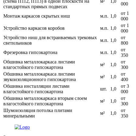
(схема П112, П113) в одной плоскости на
м²
1,0
000
стандартных прямых подвесах
от 1
Монтаж каркасов скрытых ниш
м.п.
1,0
000
от 1
Устройство каркасов коробов
м.п.
1,0
000
Устройство ниш для встраиваемых трековых
от
м.п.
1,0
светильников
800
от
Фрезеровка гипсокартона
м.п.
1,0
350
Обшивка металлокаркаса листами
от
м²
1,0
влагостойкого гипсокартона
300
Обшивка металлокаркаса листами
от
м²
1,0
звукоизоляционного гипсокартона
400
Обшивка инсталляции листами
от 3
шт.
1,0
влагостойкого гипсокартона
000
Обшивка металлокаркаса вторым слоем
от
м²
1,0
влагостойкого гипсокартона
300
Шумоизоляция потолка плитами
от
м²
1,0
минеральными
350